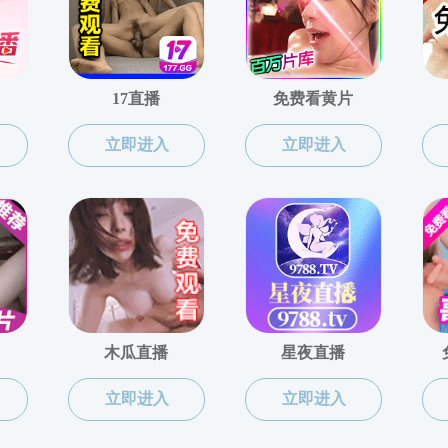
“色情网站 大学生年度人物”是色情网站 学生评优项目最高荣誉奖
学生成为德才兼备、全面发展的优秀人才，在新时代的浪潮中争做有理
色情网站 先进班集体标兵：预防1902班——笃实求学，团
2024年04月22日
班级风采麓山纵横潇湘大地，湘江蜿蜒山水洲城，百年湘雅，悠悠
结、奉献，我们是色情网站 预防医学专业1902班。四季流转，花重中
凛冬已逝 , 暖春将至——疫情防控先进班集体：预防1902班
2024年04月22日
班级概况 怀揣着梦想与希望，充满着活力与激情，20个来自中华
色情网站 ，谱写了一曲奋进昂扬而又积极向上的青春之歌——这就是预防
本科生党支部优秀学生干部标兵——马钰
2024年04月22日
马钰，女，汉族，中共预备党员，色情网站 预防医学专业1803班