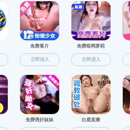
任、色情网站 学生会副主席、预防1803班学习委员，获评色情网站 优
本科生党支部优秀学生标兵——徐博雅
2024年04月22日
个人简介徐博雅，女，中共党员，汉族，2000年7月出生，山东东营
成绩专业3/80（3.7%），2020-2021学年综测成绩专业1/80（1.2
本科生党支部国奖获得者——林艺娟
2024年04月22日
林艺娟，女，汉族，1999年2月生，福建漳州人，中共党员，色情网
A类助学奖学金、学年奖学金一等奖；荣获“优秀学生”、“优秀团员”等荣
共6条
上页
1
下页