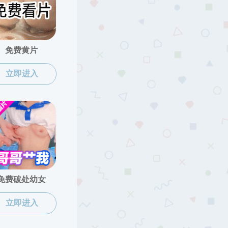
，旨在通过树立先进典型发挥其先锋模范作用，激励广大
想、敢担当、能吃苦、肯奋斗...
结奉献
公卫，那是我们二十位同袍的梦想起源，笃学、求实、团
南，火嵌碧落，香满楼...
各地跳动的音符来到了长沙，汇于弥漫书香与人文气息的
医学1902班。自班级建成以...
学生。曾任共青团色情网站 委员会组织部活动管理中心主